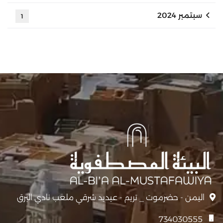
سبتمبر 2024
1
اليمن - حضرموت _ تريم - عيديد شرقي ملعب نادي البرق
734030555