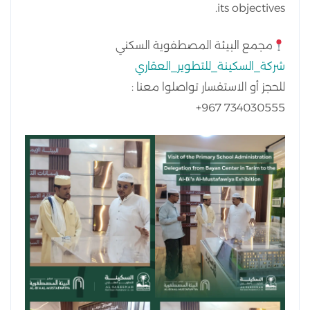
its objectives.
مجمع البيئة المصطفوية السكني
شركة
_السكينة_للتطوير_العقاري
للحجز أو الاستفسار تواصلوا معنا :
‪‪+967 734030555‬‬