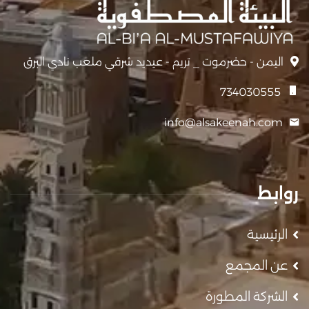
اليمن - حضرموت _ تريم - عيديد شرقي ملعب نادي البرق
734030555
info@alsakeenah.com
روابط
الرئيسية
عن المجمع
الشركة المطورة