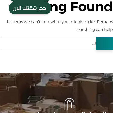
Nothing Found
احجز شقتك الان
It seems we can’t find what you’re looking for. Perhaps
searching can help.