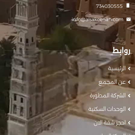
734030555
info@alsakeenah.com
روابط
الرئيسية
عن المجمع
الشركة المطورة
الوحدات السكنية
احجز شقة الان