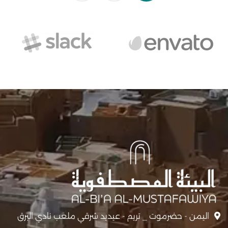
اليمن - حضرموت _ تريم - عيديد شرقي ملعب نادي البرق